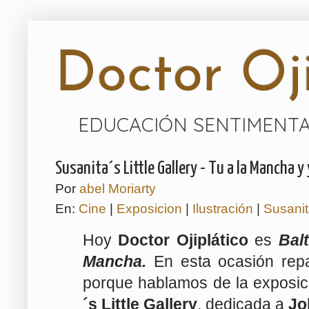
Doctor Oji
EDUCACIÓN SENTIMENTA
Susanita´s Little Gallery - Tu a la Mancha y
Por
abel Moriarty
En:
Cine
|
Exposicion
|
Ilustración
|
Susanita
Hoy
Doctor Ojiplático
es
Bal
Mancha.
En esta ocasión rep
porque hablamos de la exposic
´s Little Gallery
, dedicada a
Jo