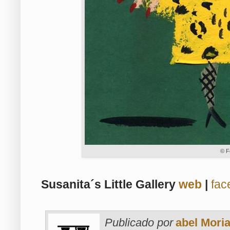
© F
Susanita´s Little Gallery
web
|
fac
Publicado por
abel Moria