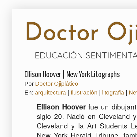
Doctor Oji
EDUCACIÓN SENTIMENTA
Ellison Hoover | New York Litographs
Por
Doctor Ojiplático
En:
arquitectura
|
Ilustración
|
litografia
|
Ne
Ellison Hoover
fue un dibujant
siglo 20. Nació en Cleveland 
Cleveland y la Art Students Le
New York Herald Tribune, tam