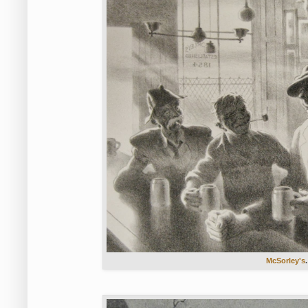
McSorley's
.