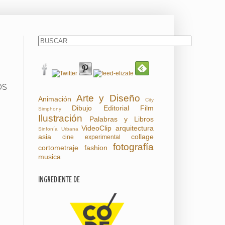
OS
Arte y Diseño
Animación
City
Dibujo
Editorial
Film
Simphony
Ilustración
Palabras y Libros
VideoClip
arquitectura
Sinfonía Urbana
asia
collage
cine experimental
fotografía
cortometraje
fashion
musica
INGREDIENTE DE