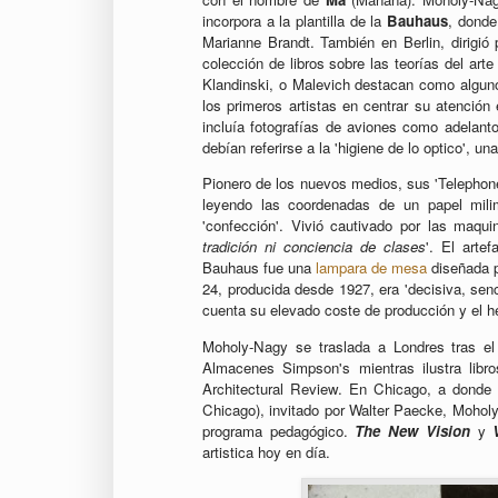
incorpora a la plantilla de la
Bauhaus
, donde
Marianne Brandt. También en Berlin, dirigió
colección de libros sobre las teorías del ar
Klandinski, o Malevich destacan como alguno
los primeros artistas en centrar su atención
incluía fotografías de aviones como adelanto
debían referirse a la 'higiene de lo optico', u
Pionero de los nuevos medios, sus 'Telephone
leyendo las coordenadas de un papel mili
'confección'. Vivió cautivado por las maquin
tradición ni conciencia de clases
'. El arte
Bauhaus fue una
lampara de mesa
diseñada p
24, producida desde 1927, era 'decisiva, senc
cuenta su elevado coste de producción y el 
Moholy-Nagy se traslada a Londres tras el
Almacenes Simpson's mientras ilustra libro
Architectural Review. En Chicago, a donde l
Chicago), invitado por Walter Paecke, Moholy
programa pedagógico.
The New Vision
y
artistica hoy en día.