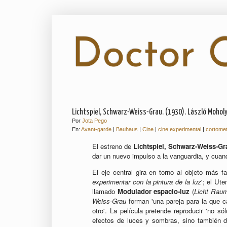
Doctor O
Lichtspiel, Schwarz-Weiss-Grau. (1930). László Mohol
Por
Jota Pego
En:
Avant-garde
|
Bauhaus
|
Cine
|
cine experimental
|
cortome
El estreno de
Lichtspiel, Schwarz-Weiss-Gr
dar un nuevo impulso a la vanguardia, y cuan
El eje central gira en torno al objeto más
experimentar con la pintura de la luz
'; el Ut
llamado
Modulador espacio-luz
(
Licht Raum
Weiss-Grau
forman 'una pareja para la que c
otro'. La película pretende reproducir 'no s
efectos de luces y sombras, sino también de