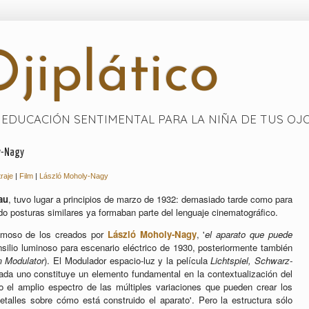
jiplático
EDUCACIÓN SENTIMENTAL PARA LA NIÑA DE TUS OJ
y-Nagy
traje
|
Film
|
László Moholy-Nagy
au
, tuvo lugar a principios de marzo de 1932: demasiado tarde como para
do posturas similares ya formaban parte del lenguaje cinematográfico.
 famoso de los creados por
László Moholy-Nagy
, '
el aparato que puede
ensilio luminoso para escenario eléctrico de 1930, posteriormente también
 Modulator
). El Modulador espacio-luz y la película
Lichtspiel, Schwarz-
ada uno constituye un elemento fundamental en la contextualización del
ólo el amplio espectro de las múltiples variaciones que pueden crear los
talles sobre cómo está construido el aparato'. Pero la estructura sólo