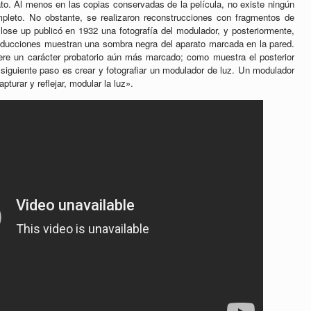
to. Al menos en las copias conservadas de la película, no existe ningún
pleto. No obstante, se realizaron reconstrucciones con fragmentos de
Close up publicó en 1932 una fotografía del modulador, y posteriormente,
oducciones muestran una sombra negra del aparato marcada en la pared.
iere un carácter probatorio aún más marcado; como muestra el posterior
 siguiente paso es crear y fotografiar un modulador de luz. Un modulador
pturar y reflejar, modular la luz».