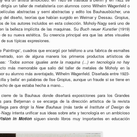
 dirigía un taller de metalistería con alumnos como Wilhelm Wagenfeld o
 películas abstractas y semi abstractas y edito los Bauhausbücher, una
te y del diseño, teorías que habían surgido en Weimar y Dessau. Gropius,
s de los autores incluidos en esta colección. Moholy-Nagy será uno de
 en la belleza implícita de las maquinas. Su
Buch neuer Kunstler
(1919)
 de su nueva estética. Su creencia principal era que las artes visuales
na de sus típicas expresiones.
 Paintings', cuadros que encargó por teléfono a una fabrica de esmaltes
metrado, son de alguna manera los primeros productos artísticos de
as: '
Todos somos iguales ante la maquina (...) en tecnología no hay
facto más memorable que salio del taller de metales de Moholy en la
or su alumno más aventajado, Wilhelm Wagenfeld. Diseñada entre 1923-
illa y bella' en palabras de Ilse Gropius, aunque un fraude si se tiene en
hecho de que estaba hecha a mano...
 cierre de la Bauhaus donde diseñará exposiciones para los Grandes
s para Betjeman o se encarga de la dirección artistica de la revista
lega para dirigir la
New Bauhaus
(más tarde el
Institute of Design
de
-Nagy intenta unificar sus ideas sobre arte y tecnología en un ambicioso
Vision in Motion
siguen siendo libros muy importantes en educación