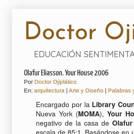
Doctor Oji
EDUCACIÓN SENTIMENTA
Olafur Eliasson. Your House 2006
Por
Doctor Ojiplático
En:
arquitectura
|
Arte y Diseño
|
Palabras 
Encargado por la
Library Coun
Nueva York (
MOMA
),
Your H
negativo de la casa de
Olafur
escala de 85:1. Basándose en