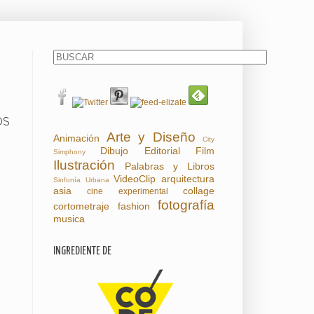
OS
Arte y Diseño
Animación
City
Dibujo
Editorial
Film
Simphony
Ilustración
Palabras y Libros
VideoClip
arquitectura
Sinfonía Urbana
asia
collage
cine experimental
fotografía
cortometraje
fashion
musica
INGREDIENTE DE