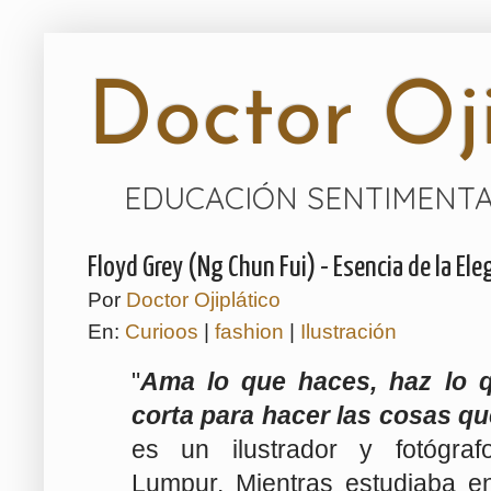
Doctor Oji
EDUCACIÓN SENTIMENTA
Floyd Grey (Ng Chun Fui) - Esencia de la Ele
Por
Doctor Ojiplático
En:
Curioos
|
fashion
|
Ilustración
"
Ama lo que haces, haz lo 
corta para hacer las cosas qu
es un ilustrador y fotógraf
Lumpur. Mientras estudiaba e