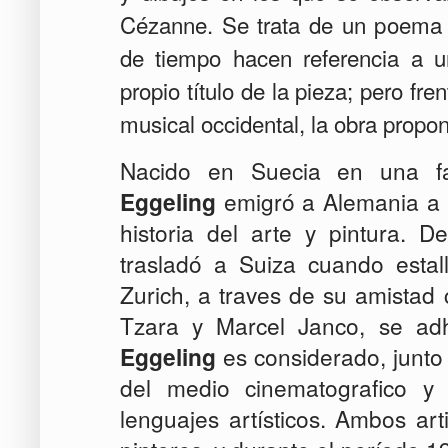
Cézanne. Se trata de un poema d
de tiempo hacen referencia a u
propio título de la pieza; pero fre
musical occidental, la obra propon
Nacido
en Suecia
en una fa
Eggeling
emigró
a Alemania
a
historia del arte
y
pintura.
De
trasladó
a Suiza
cuando estal
Zurich
, a traves de su amistad
Tzara
y
Marcel
Janco,
se ad
Eggeling
es considerado, junto 
del medio cinematografico y 
lenguajes artísticos. Ambos a