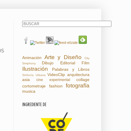
OS
Arte y Diseño
Animación
City
Dibujo
Editorial
Film
Simphony
Ilustración
Palabras y Libros
VideoClip
arquitectura
Sinfonía Urbana
asia
collage
cine experimental
fotografía
cortometraje
fashion
musica
INGREDIENTE DE