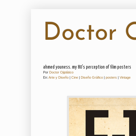
Doctor O
ahmed youness. my 80's perception of film posters
Por
Doctor Ojiplático
En:
Arte y Diseño
|
Cine
|
Diseño Gráfico
|
posters
|
Vintage