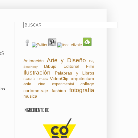
OS
Arte y Diseño
Animación
City
Dibujo
Editorial
Film
Simphony
Ilustración
Palabras y Libros
VideoClip
arquitectura
Sinfonía Urbana
asia
collage
cine experimental
los
fotografía
cortometraje
fashion
musica
INGREDIENTE DE