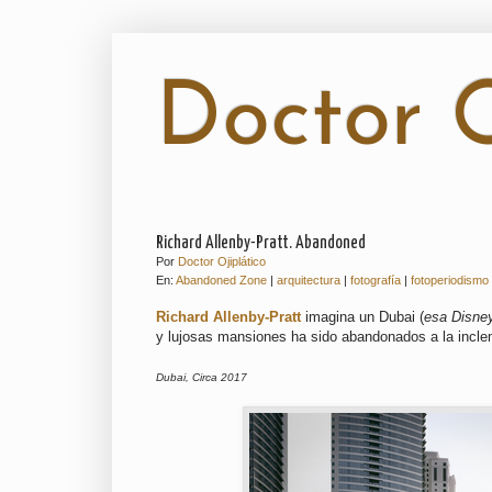
Doctor O
Richard Allenby-Pratt. Abandoned
Por
Doctor Ojiplático
En:
Abandoned Zone
|
arquitectura
|
fotografía
|
fotoperiodismo
Richard Allenby-Pratt
imagina un Dubai (
esa Disney
y lujosas mansiones ha sido abandonados a la incle
Dubai, Circa 2017