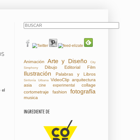
OS
Arte y Diseño
Animación
City
Dibujo
Editorial
Film
Simphony
Ilustración
Palabras y Libros
VideoClip
arquitectura
Sinfonía Urbana
asia
collage
cine experimental
 el
fotografía
cortometraje
fashion
musica
INGREDIENTE DE