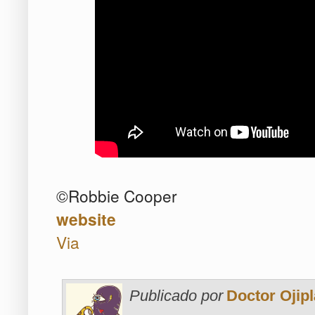
©Robbie Cooper
website
Via
Publicado por
Doctor Ojipl