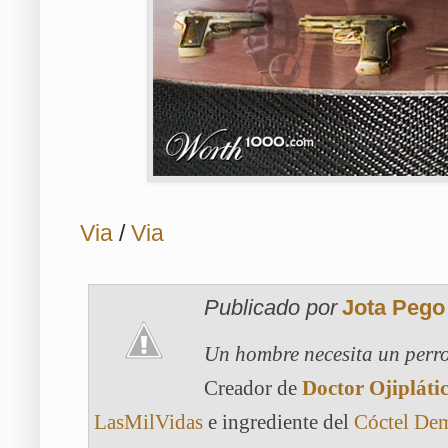
Via
/
Via
Publicado por
Jota Pego
Un hombre necesita un perro
Creador de
Doctor Ojipláti
LasMilVidas
e ingrediente del
Cóctel De