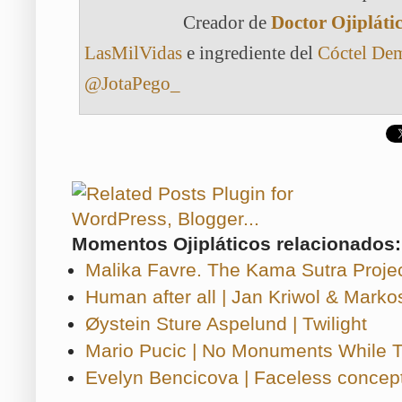
Creador de
Doctor Ojipláti
LasMilVidas
e ingrediente del
Cóctel De
@JotaPego_
Momentos Ojipláticos relacionados:
Malika Favre. The Kama Sutra Proje
Human after all | Jan Kriwol & Marko
Øystein Sture Aspelund | Twilight
Mario Pucic | No Monuments While Tr
Evelyn Bencicova | Faceless concep