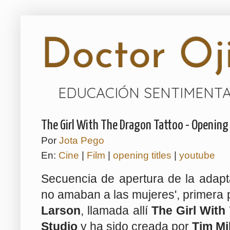
Doctor Oji
EDUCACIÓN SENTIMENTA
The Girl With The Dragon Tattoo - Opening 
Por
Jota Pego
En:
Cine
|
Film
|
opening titles
|
youtube
Secuencia de apertura de la adap
no amaban a las mujeres', primera p
Larson
, llamada allí
The Girl Wit
Studio
y ha sido creada por
Tim Mil