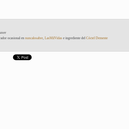
pasee
rador ocasional en
nuncalosabre
,
LasMilVidas
e ingrediente del
Cóctel Demente