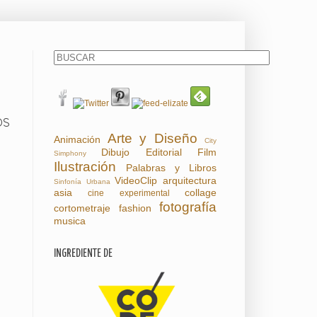
OS
Arte y Diseño
Animación
City
Dibujo
Editorial
Film
Simphony
Ilustración
Palabras y Libros
VideoClip
arquitectura
Sinfonía Urbana
asia
collage
cine experimental
fotografía
cortometraje
fashion
musica
INGREDIENTE DE