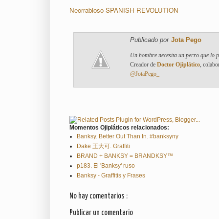
Neorrabioso SPANISH REVOLUTION
Publicado por
Jota Pego
Un hombre necesita un perro que lo 
Creador de
Doctor Ojiplático
, colabo
@JotaPego_
Momentos Ojipláticos relacionados:
Banksy. Better Out Than In. #banksyny
Dake 王大可. Graffiti
BRAND + BANKSY = BRANDKSY™
p183. El 'Banksy' ruso
Banksy - Graffitis y Frases
No hay comentarios :
Publicar un comentario