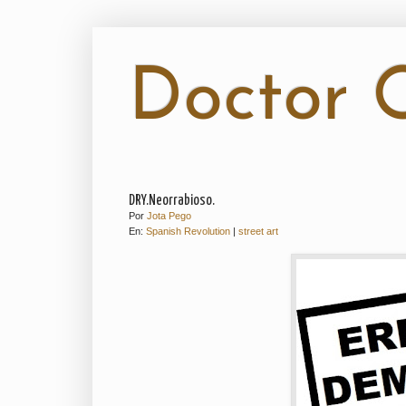
Doctor O
DRY.Neorrabioso.
Por
Jota Pego
En:
Spanish Revolution
|
street art