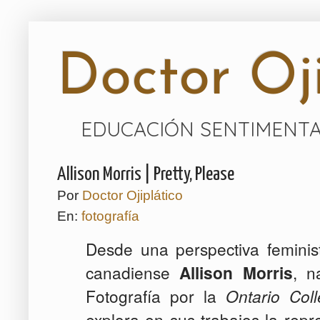
Doctor Oji
EDUCACIÓN SENTIMENTA
Allison Morris | Pretty, Please
Por
Doctor Ojiplático
En:
fotografía
Desde una perspectiva feminis
canadiense
Allison Morris
, n
Fotografía por la
Ontario Col
explora en sus trabajos la repr