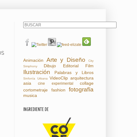
OS
Arte y Diseño
Animación
City
Dibujo
Editorial
Film
Simphony
Ilustración
Palabras y Libros
VideoClip
arquitectura
Sinfonía Urbana
asia
collage
cine experimental
fotografía
cortometraje
fashion
musica
INGREDIENTE DE