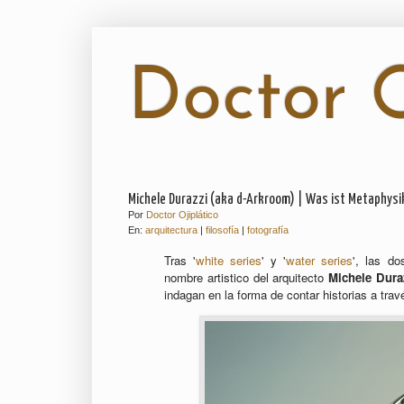
Doctor O
Michele Durazzi (aka d-Arkroom) | Was ist Metaphysik?
Por
Doctor Ojiplático
En:
arquitectura
|
filosofía
|
fotografía
Tras '
white series
' y '
water series
', las d
nombre artistico del arquitecto
Michele Dura
indagan en la forma de contar historias a travé