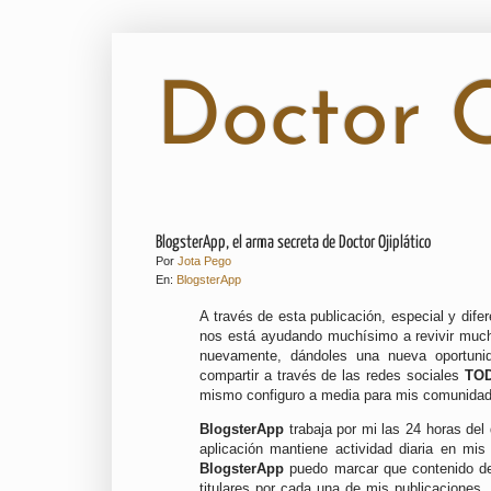
Doctor O
BlogsterApp, el arma secreta de Doctor Ojiplático
Por
Jota Pego
En:
BlogsterApp
A través de esta publicación, especial y dife
nos está ayudando muchísimo a revivir mucha
nuevamente, dándoles una nueva oportuni
compartir a través de las redes sociales
TO
mismo configuro a media para mis comunidad
BlogsterApp
trabaja por mi las 24 horas del
aplicación mantiene actividad diaria en mis
BlogsterApp
puedo marcar que contenido de
titulares por cada una de mis publicaciones,