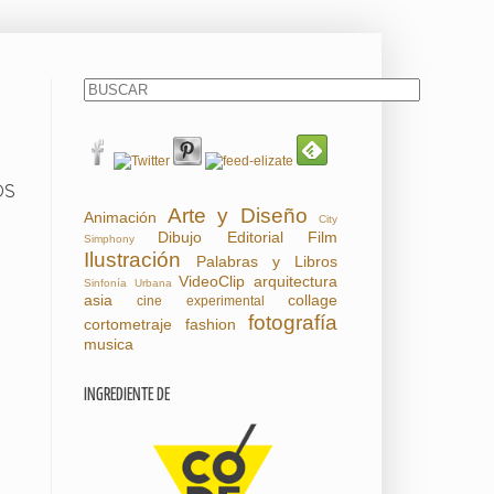
OS
Arte y Diseño
Animación
City
Dibujo
Editorial
Film
Simphony
Ilustración
Palabras y Libros
VideoClip
arquitectura
Sinfonía Urbana
asia
collage
cine experimental
fotografía
cortometraje
fashion
musica
INGREDIENTE DE