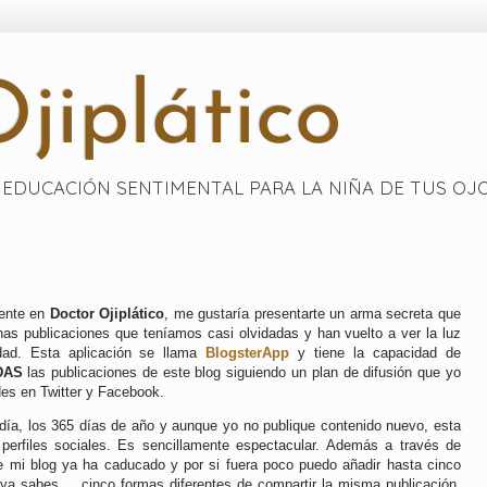
jiplático
EDUCACIÓN SENTIMENTAL PARA LA NIÑA DE TUS OJ
rente en
Doctor Ojiplático
, me gustaría presentarte un arma secreta que
s publicaciones que teníamos casi olvidadas y han vuelto a ver la luz
dad. Esta aplicación se llama
BlogsterApp
y tiene la capacidad de
DAS
las publicaciones de este blog siguiendo un plan de difusión que yo
es en Twitter y Facebook.
 día, los 365 días de año y aunque yo no publique contenido nuevo, esta
 perfiles sociales. Es sencillamente espectacular. Además a través de
 mi blog ya ha caducado y por si fuera poco puedo añadir hasta cinco
 ya sabes.... cinco formas diferentes de compartir la misma publicación.