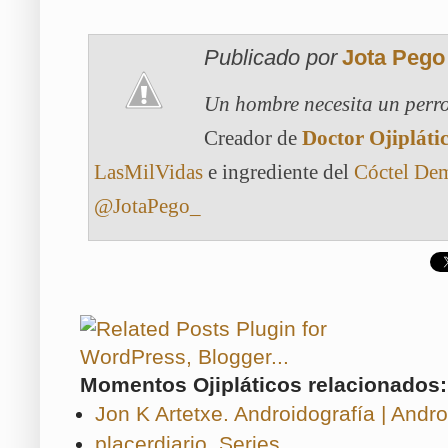
Publicado por
Jota Pego
Un hombre necesita un perro
Creador de
Doctor Ojipláti
LasMilVidas
e ingrediente del
Cóctel De
@JotaPego_
Momentos Ojipláticos relacionados:
Jon K Artetxe. Androidografía | Andr
placerdiario. Series