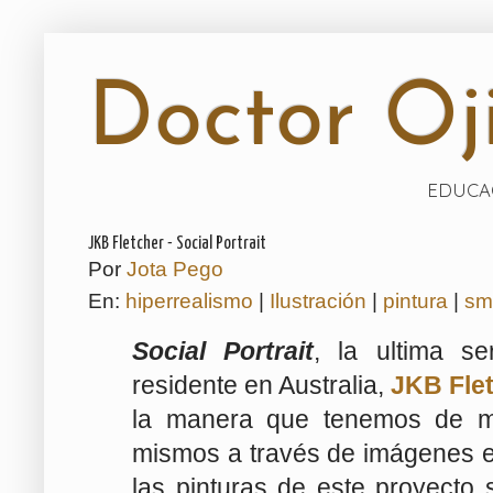
Doctor Oji
EDUCAC
JKB Fletcher - Social Portrait
Por
Jota Pego
En:
hiperrealismo
|
Ilustración
|
pintura
|
sm
Social Portrait
,
la ultima se
residente en Australia,
JKB Fle
la manera que tenemos de mi
mismos a través de imágenes 
las pinturas de este proyecto 