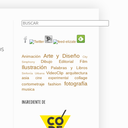
OS
Arte y Diseño
Animación
City
Dibujo
Editorial
Film
Simphony
Ilustración
Palabras y Libros
VideoClip
arquitectura
Sinfonía Urbana
asia
collage
cine experimental
fotografía
cortometraje
fashion
musica
INGREDIENTE DE