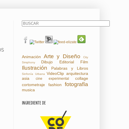
OS
Arte y Diseño
Animación
City
Dibujo
Editorial
Film
Simphony
Ilustración
Palabras y Libros
VideoClip
arquitectura
Sinfonía Urbana
asia
collage
cine experimental
fotografía
cortometraje
fashion
musica
INGREDIENTE DE