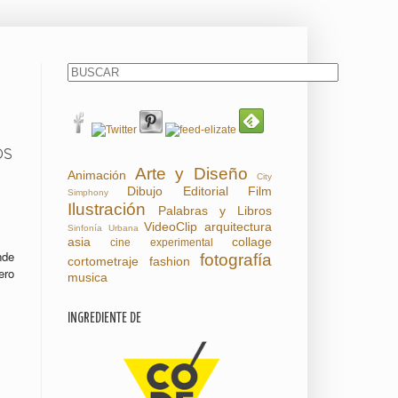
OS
Arte y Diseño
Animación
City
Dibujo
Editorial
Film
Simphony
Ilustración
Palabras y Libros
VideoClip
arquitectura
Sinfonía Urbana
asia
collage
cine experimental
nde
fotografía
cortometraje
fashion
ero
musica
INGREDIENTE DE