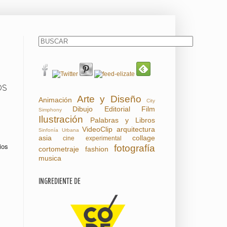
OS
Arte y Diseño
Animación
City
Dibujo
Editorial
Film
Simphony
Ilustración
Palabras y Libros
VideoClip
arquitectura
Sinfonía Urbana
asia
collage
cine experimental
ios
fotografía
cortometraje
fashion
musica
INGREDIENTE DE