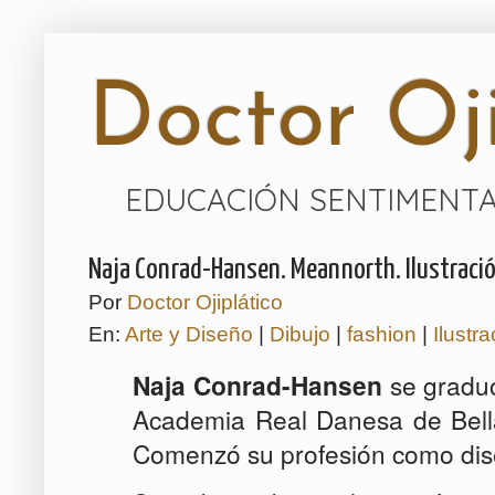
Doctor Oji
EDUCACIÓN SENTIMENTA
Naja Conrad-Hansen. Meannorth. Ilustració
Por
Doctor Ojiplático
En:
Arte y Diseño
|
Dibujo
|
fashion
|
Ilustr
Naja Conrad-Hansen
se graduó
Academia Real Danesa de Bell
Comenzó su profesión como dise