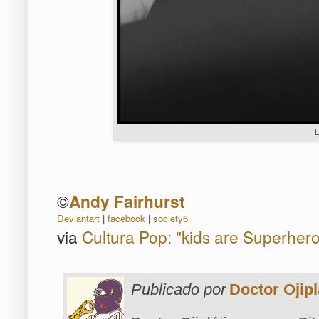
L
©
Andy Fairhurst
Deviantart
|
facebook
|
society6
via
Cultura Pop: "kids are Superhero
Publicado por
Doctor Ojipl