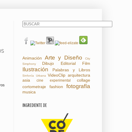
OS
Arte y Diseño
Animación
City
Dibujo
Editorial
Film
Simphony
Ilustración
Palabras y Libros
VideoClip
arquitectura
Sinfonía Urbana
asia
collage
cine experimental
vos
fotografía
cortometraje
fashion
musica
INGREDIENTE DE