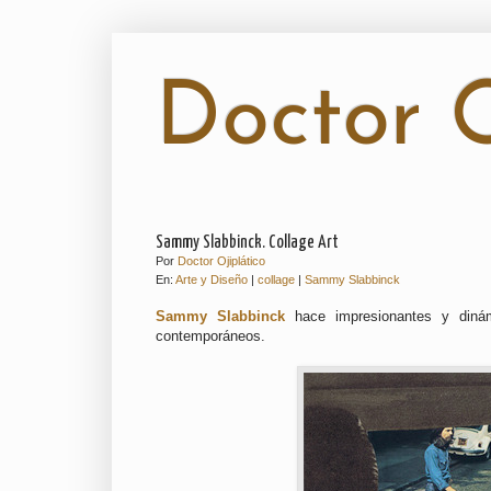
Doctor O
Sammy Slabbinck. Collage Art
Por
Doctor Ojiplático
En:
Arte y Diseño
|
collage
|
Sammy Slabbinck
Sammy Slabbinck
hace impresionantes y dinám
contemporáneos.