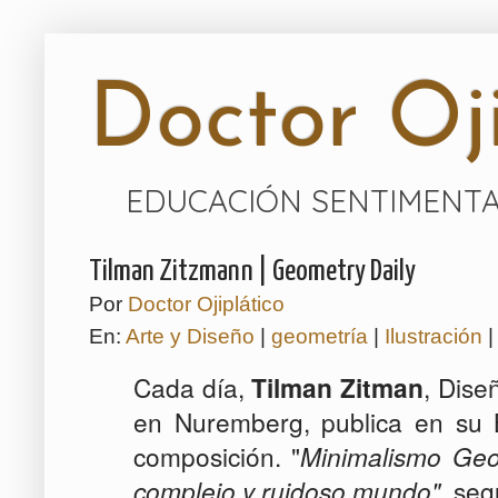
Doctor Oji
EDUCACIÓN SENTIMENTA
Tilman Zitzmann | Geometry Daily
Por
Doctor Ojiplático
En:
Arte y Diseño
|
geometría
|
Ilustración
Cada día,
Tilman Zitman
, Dise
en Nuremberg, publica en su
composición. "
Minimalismo Geom
complejo y ruidoso mundo"
, se