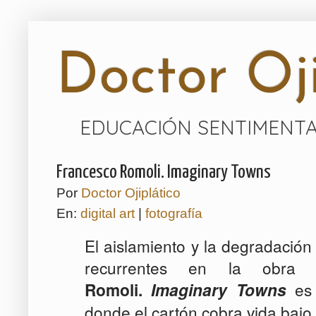
Doctor Oji
EDUCACIÓN SENTIMENTA
Francesco Romoli. Imaginary Towns
Por
Doctor Ojiplático
En:
digital art
|
fotografía
El aislamiento y la degradació
recurrentes en la obra 
Romoli.
es 
Imaginary Towns
donde el cartón cobra vida bajo