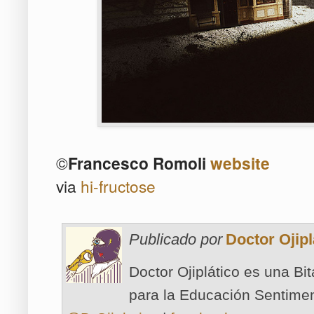
©
Francesco Romoli
website
via
hi-fructose
Publicado por
Doctor Ojipl
Doctor Ojiplático es una Bi
para la Educación Sentimen