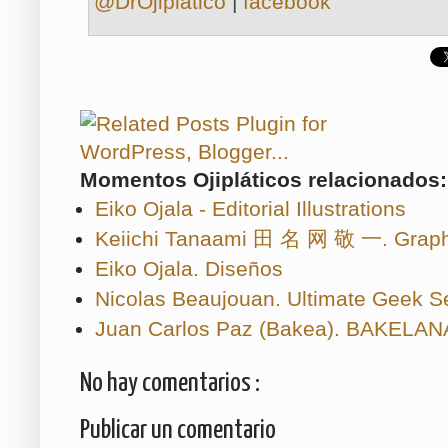
@DrOjiplatico
|
facebook
Momentos Ojipláticos relacionados:
Eiko Ojala - Editorial Illustrations
Keiichi Tanaami 田 名 网 敬 一. Graph
Eiko Ojala. Diseños
Nicolas Beaujouan. Ultimate Geek Se
Juan Carlos Paz (Bakea). BAKELA
No hay comentarios :
Publicar un comentario