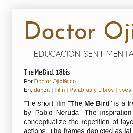
Doctor Oji
EDUCACIÓN SENTIMENTA
The Me Bird. 18bis
Por
Doctor Ojiplático
En:
danza
|
Film
|
Palabras y Libros
|
poesi
The short film "
The Me Bird
" is a 
by Pablo Neruda. The inspiration 
conceptualize the repetition of l
actions. The frames depicted as jai