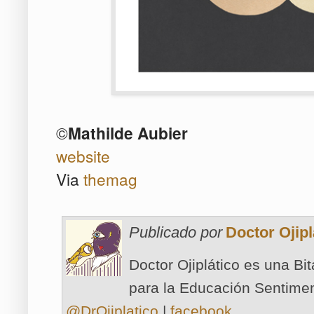
©
Mathilde Aubier
website
Via
themag
Publicado por
Doctor Ojipl
Doctor Ojiplático es una Bi
para la Educación Sentimen
@DrOjiplatico
|
facebook