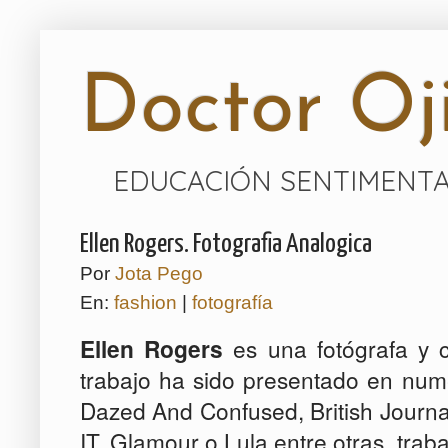
Doctor Oji
EDUCACIÓN SENTIMENTA
Ellen Rogers. Fotografia Analogica
Por
Jota Pego
En:
fashion
|
fotografía
Ellen
Rogers
es una fotógrafa y 
trabajo ha
sido presentado e
n
num
Dazed
And Confused
,
British Journa
IT
, Glamour
o Lula
entre otras, tra