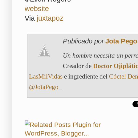
website
Via
juxtapoz
Publicado por
Jota Pego
Un hombre necesita un perro
Creador de
Doctor Ojipláti
LasMilVidas
e ingrediente del
Cóctel De
@JotaPego_