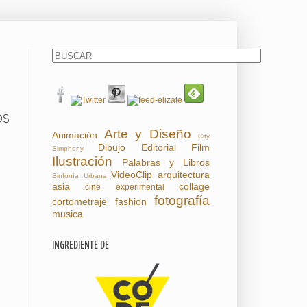
OS
Arte y Diseño
Animación
City
Dibujo
Editorial
Film
Simphony
Ilustración
Palabras y Libros
VideoClip
arquitectura
Sinfonía Urbana
asia
collage
cine experimental
fotografía
cortometraje
fashion
musica
INGREDIENTE DE