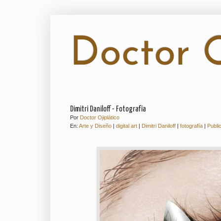
Doctor O
Dimitri Daniloff - Fotografía
Por
Doctor Ojiplático
En:
Arte y Diseño
|
digital art
|
Dimitri Daniloff
|
fotografía
|
Publi