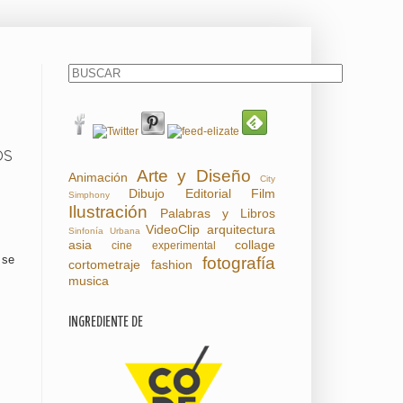
OS
Arte y Diseño
Animación
City
Dibujo
Editorial
Film
Simphony
Ilustración
Palabras y Libros
VideoClip
arquitectura
Sinfonía Urbana
asia
collage
cine experimental
 se
fotografía
cortometraje
fashion
musica
INGREDIENTE DE