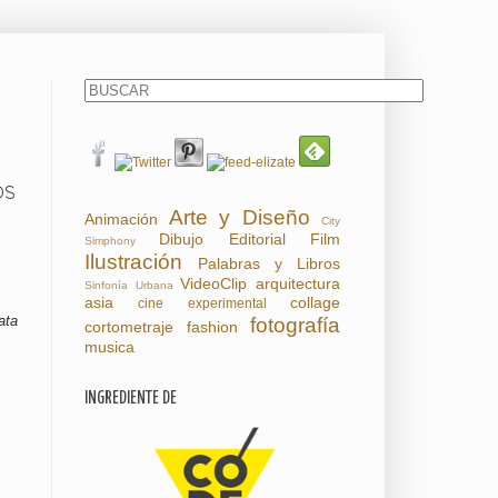
OS
Arte y Diseño
Animación
City
Dibujo
Editorial
Film
Simphony
Ilustración
Palabras y Libros
VideoClip
arquitectura
Sinfonía Urbana
asia
collage
cine experimental
ata
fotografía
cortometraje
fashion
musica
INGREDIENTE DE