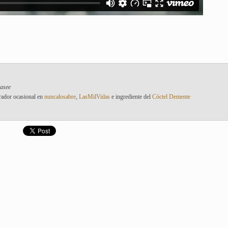
pasee
rador ocasional en
nuncalosabre
,
LasMilVidas
e ingrediente del
Cóctel Demente