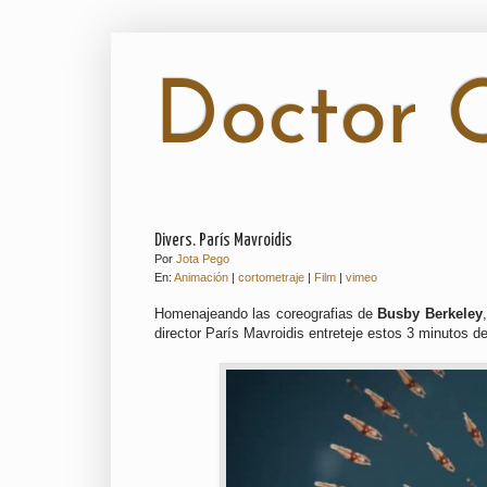
Doctor O
Divers. París Mavroidis
Por
Jota Pego
En:
Animación
|
cortometraje
|
Film
|
vimeo
Homenajeando las coreografias de
Busby Berkeley
director París Mavroidis entreteje estos 3 minutos de