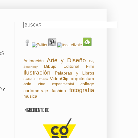
OS
Arte y Diseño
Animación
City
Dibujo
Editorial
Film
Simphony
Ilustración
Palabras y Libros
VideoClip
arquitectura
Sinfonía Urbana
asia
collage
cine experimental
D y
fotografía
cortometraje
fashion
musica
INGREDIENTE DE