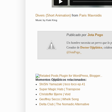
Divers (Short Animation)
from
Paris Mavroidis
Music by Kaki King
Publicado por
Jota Pego
Un hombre necesita un perro que lo 
Creador de
Doctor Ojiplático
, colabo
@JotaPego_
Momentos Ojipláticos relacionados:
ShiShi Yamazaki | toco toco ep.41
Super Magic Hats | Transpose
Christoffer Bjerre | Void
Geoffrey Secco | Whelk Song
Delta Club | The Nomadic Alternative