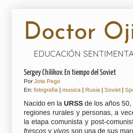
Doctor Oji
EDUCACIÓN SENTIMENTA
Sergey Chilikov. En tiempo del Soviet
Por
Jota Pego
En:
fotografía
|
musica
|
Rusia
|
Soviet
|
Spo
Nacido en la
URSS
de los años 50,
regiones rurales y personas, a vec
la etapa comunista y post-comunis
frescos
y
vivos
son una de sus ma