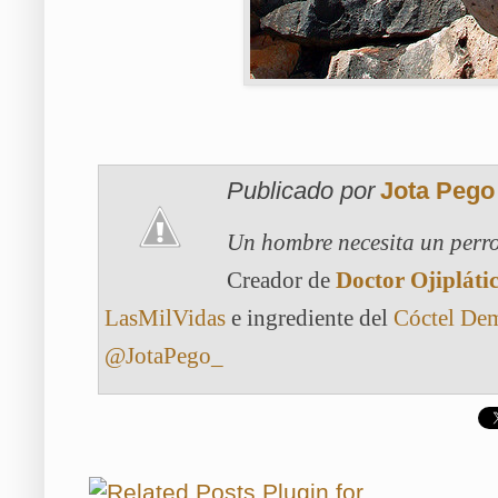
Publicado por
Jota Pego
Un hombre necesita un perro
Creador de
Doctor Ojipláti
LasMilVidas
e ingrediente del
Cóctel De
@JotaPego_