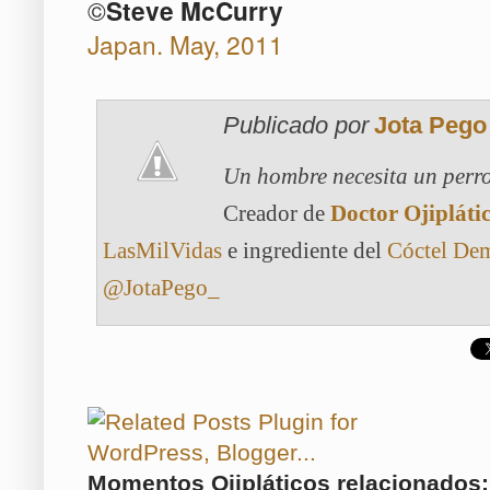
©
Steve McCurry
Japan. May, 2011
Publicado por
Jota Pego
Un hombre necesita un perro
Creador de
Doctor Ojipláti
LasMilVidas
e ingrediente del
Cóctel De
@JotaPego_
Momentos Ojipláticos relacionados: