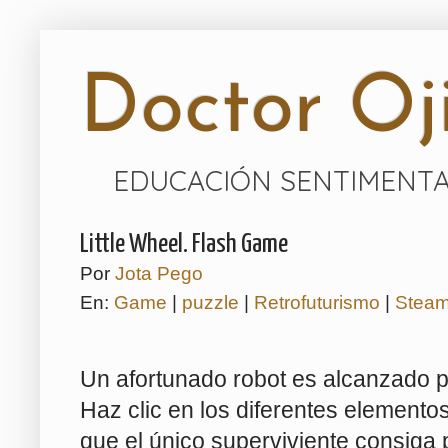
Doctor Oji
EDUCACIÓN SENTIMENTA
Little Wheel. Flash Game
Por
Jota Pego
En:
Game
|
puzzle
|
Retrofuturismo
|
Stea
Un afortunado robot es alcanzado po
Haz clic en los diferentes elemento
que el único superviviente consiga